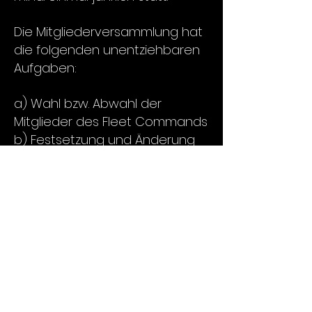
Die Mitgliederversammlung hat
die folgenden unentziehbaren
Aufgaben:
a) Wahl bzw. Abwahl der
Mitglieder des Fleet Commands
b) Festsetzung und Änderung
der Statuten
c) Festsetzung des
Mitgliederbeitrages
An der Mitgliederversammlung
besitzt jedes Mitglied eine
Stimme; die Beschlussfassung
erfolgt mit einfachem Mehr. Bei
einem Stimmengleichstand hat